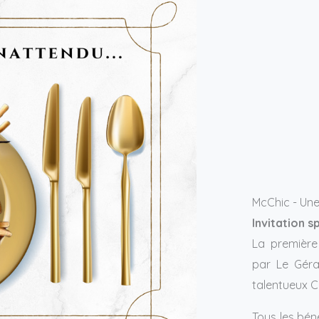
McChic - Une
Invitation s
La première
par Le Géra
talentueux Ch
Tous les bén