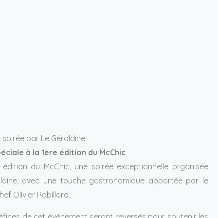
 soirée par Le Géraldine
péciale à la 1ère édition du McChic
 édition du McChic, une soirée exceptionnelle organisée
ldine, avec une touche gastronomique apportée par le
ef Olivier Robillard.
éfices de cet événement seront reversés pour soutenir les