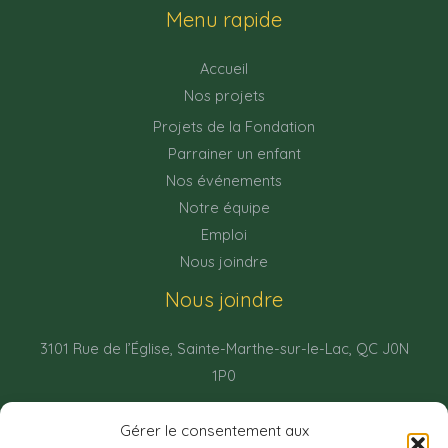
Menu rapide
Accueil
Nos projets
Projets de la Fondation
Parrainer un enfant
Nos événements
Notre équipe
Emploi
Nous joindre
Nous joindre
3101 Rue de l’Église, Sainte-Marthe-sur-le-Lac, QC J0N
1P0
(450) 623-2112
Gérer le consentement aux